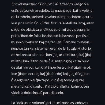
Encyclopaedia of Tlön. Vol. XI. Hlaer to Jangr
. Ne
estis dato, nek presloko. La unua paĝo, kaj la veleno
de iu tabelo, surhavis ovalan stampon, intenslazura,
kun jena skribaĵo:
Orbis Tertius
. Antaŭ du jaroj, inter
paĝoj de plagiata enciklopedio, mi trovis supraĵan
priskribon de falsa lando; nun la hazardo portis al
mi ion pli valoran kaj malfacilan. Ĉemane mi havis,
nun, vastan kaj sisteman eron de la Totala Historio
de nekonata planedo, kun ĝiaj arkitekturoj kaj ĝiaj
militoj, kun la teruro de ĝiaj mitologioj kaj la bruo
de ĝiaj lingvoj, kun ĝiaj imperiestroj kaj ĝiaj maroj,
kun ĝiaj mineraloj kaj ĝiaj birdoj kaj ĝiaj fiŝoj, kun
ĝia algebro kaj ĝia fajro, kun ĝiaj teologiaj kaj
metafizikaj disputoj. Kaj ĉio ordigita, kohera, sen
videbla doktrina aŭ parodia celo.
La "dek unua volumo", pri kiu mi parolas, enhavas