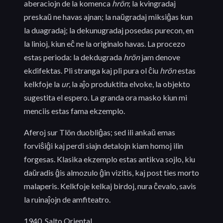
aberaciojn de la komenca
hrön
; la kvingradaj
preskaŭ ne havas ajnan; la naŭgradaj miksiĝas kun
la duagradaj; la dekunugradaj posedas purecon, en
la linioj, kiun eĉ ne la originalo havas. La procezo
estas perioda: la dekdugrada
hrön
jam denove
ekdifektas. Pli stranga kaj pli pura ol ĉiu
hrön
estas
kelkfoje la
ur
, la aĵo produktita elvoke, la objekto
sugestita el espero. La granda ora masko kiun mi
menciis estas fama ekzemplo.
Aferoj sur Tlön duobliĝas; sed ili ankaŭ emas
forviŝiĝi kaj perdi siajn detalojn kiam homoj ilin
forgesas. Klasika ekzemplo estas antikva sojlo, kiu
daŭradis ĝis almozulo ĝin vizitis, kaj post ties morto
malaperis. Kelkfoje kelkaj birdoj, nura ĉevalo, savis
la ruinaĵojn de amfiteatro.
1940, Salto Oriental