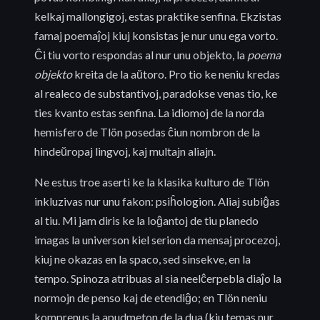
kelkaj mallongigoj, estas praktike senfina. Ekzistas
famaj poemaĵoj kiuj konsistas je nur unu ega vorto.
Ĉi tiu vorto respondas al nur unu objekto, la
poema
objekto
kreita de la aŭtoro. Pro tio ke neniu kredas
al realeco de substantivoj, paradokse venas tio, ke
ties kvanto estas senfina. La idiomoj de la norda
hemisfero de Tlön posedas ĉiun nombron de la
hindeŭropaj lingvoj, kaj multajn aliajn.
Ne estus troe aserti ke la klasika kulturo de Tlön
inkluzivas nur unu fakon: psiĥologion. Aliaj subiĝas
al tiu. Mi jam diris ke la loĝantoj de tiu planedo
imagas la universon kiel serion da mensaj procezoj,
kiuj ne okazas en la spaco, sed sinsekve, en la
tempo. Spinoza atribuas al sia neelĉerpebla diaĵo la
normojn de penso kaj de etendiĝo; en Tlön neniu
komprenus la apudmeton de la dua (kiu temas nur