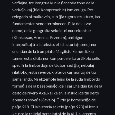
verŝajna, tre kongrua kun la ĝenerala tono de la
verkaĵo kaj (kiel kompreneble) iom enuiga. Per
relegado ni malkovris, sub ĝia rigora strukturo, ian
fundamentan sendeterminecon. El la dek kvar
nomoj de la geografia sekcio, ni nur rekonis tri
(Khorassan, Armenia, Erzerum), ambigue
interpolitaj tra la teksto; el la historiaj nomoj, nur
unu: tiun de la trompinto Magiisto Esmerdi, kiu
tamen estis citita nur komparcele. La artikolo celis
specifi la limbordojn de Uqbar, sed ĝiaj nebulaj
rilatlokoj estis riveroj, krateroj kaj montoj de tiu
sama lando. Ni ekzemple legis ke la suda limbordo
formiĝis de la basebenaĵoj de Tsai Chaldun kaj de la
delto de rivero Axa, kaj ke en la insuloj de tiu delto
abundas sovaĝaj ĉevaloj. Ĉi tio je komenciĝo de
paĝo 918. El la historia sekcio (paĝo 920) ni lernis
ke, pro la religiaj persekutoj de la XIII-a jarcento,