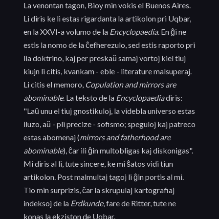
La venontan tagon, Bioy min vokis el Buenos Aires.
Li diris ke li estas rigardanta la artikolon pri Uqbar,
en la XXVI-a volumo de la
Encyclopaedia
. En ĝi ne
estis la nomo de la ĉefherezulo, sed estis raporto pri
lia doktrino, kaj per preskaŭ samaj vortoj kiel tiuj
kiujn li citis, kvankam - eble - literature malsuperaj.
Li citis el memoro,
Copulation and mirrors are
abominable
. La teksto de la
Encyclopaedia
diris:
"Laŭ unu el tiuj gnostikuloj, la videbla universo estas
iluzo, aŭ - pli precize - sofismo; speguloj kaj patreco
estas abomenaj (
mirrors and fatherhood are
abominable
), ĉar ili ĝin multobligas kaj diskonigas".
Mi diris al li, tute sincere, ke mi ŝatos vidi tiun
artikolon. Post malmultaj tagoj li ĝin portis al mi.
Tio min surprizis, ĉar la skrupulaj kartografiaj
indeksoj de la
Erdkunde
, fare de Ritter, tute ne
konas la ekziston de Uqbar.