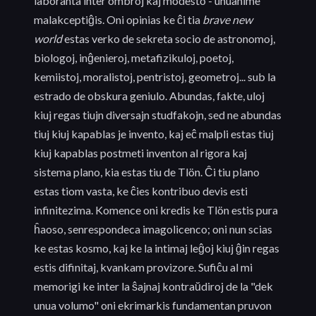
laboranta inter ombroj kaj modesto - unuanime
malakceptiĝis. Oni opinias ke ĉi tia
brave new
world
estas verko de sekreta socio de astronomoj,
biologoj, inĝenieroj, metafizikuloj, poetoj,
kemiistoj, moralistoj, pentristoj, geometroj... sub la
estrado de obskura geniulo. Abundas, fakte, uloj
kiuj regas tiujn diversajn studfakojn, sed ne abundas
tiuj kiuj kapablas je invento, kaj eĉ malpli estas tiuj
kiuj kapablas postmeti inventon al rigora kaj
sistema plano, kia estas tiu de Tlön. Ĉi tiu plano
estas tiom vasta, ke ĉies kontribuo devis esti
infinitezima. Komence oni kredis ke Tlön estis pura
ĥaoso, senrespondeca imagolicenco; oni nun scias
ke estas kosmo, kaj ke la intimaj leĝoj kiuj ĝin regas
estis difinitaj, kvankam provizore. Sufiĉu al mi
memorigi ke inter la ŝajnaj kontraŭdiroj de la "dek
unua volumo" oni ekrimarkis fundamentan pruvon