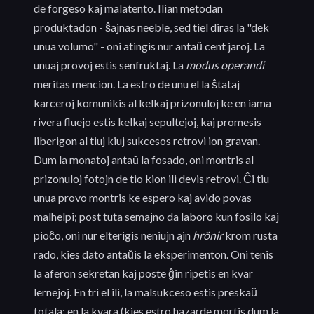
de forgeso kaj malatento. Ilian metodan
produktadon - ŝajnas neeble, sed tiel diras la "dek
unua volumo" - oni atingis nur antaŭ cent jaroj. La
unuaj provoj estis senfruktaj. La
modus operandi
meritas mencion. La estro de unu el la ŝtataj
karceroj komunikis al kelkaj prizonuloj ke en iama
rivera fluejo estis kelkaj sepultejoj, kaj promesis
liberigon al tiuj kiuj sukcesos retrovi ion gravan.
Dum la monatoj antaŭ la fosado, oni montris al
prizonuloj fotojn de tio kion ili devis retrovi. Ĉi tiu
unua provo montris ke espero kaj avido povas
malhelpi; post tuta semajno da laboro kun fosilo kaj
pioĉo, oni nur elterigis neniujn ajn
hrönir
krom rusta
rado, kies dato antaŭis la eksperimenton. Oni tenis
la aferon sekretan kaj poste ĝin ripetis en kvar
lernejoj. En tri el ili, la malsukceso estis preskaŭ
totala; en la kvara (kies estro hazarde mortis dum la