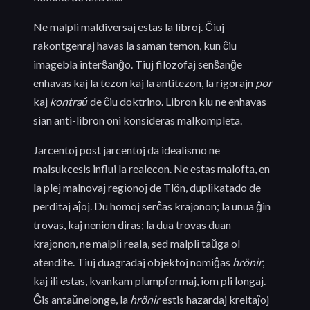
Ne malpli maldiversaj estas la libroj. Ĉiuj
rakontgenraj havas la saman temon, kun ĉiu
imagebla interŝanĝo. Tiuj filozofaj senŝanĝe
enhavas kaj la tezon kaj la antitezon, la rigorajn
por
kaj
kontraŭ
de ĉiu doktrino. Libron kiu ne enhavas
sian anti-libron oni konsideras malkompleta.
Jarcentoj post jarcentoj da idealismo ne
malsukcesis influi la realecon. Ne estas malofta, en
la plej malnovaj regionoj de Tlön, duplikatado de
perditaj aĵoj. Du homoj serĉas krajonon; la unua ĝin
trovas, kaj nenion diras; la dua trovas duan
krajonon, ne malpli reala, sed malpli taŭga ol
atendite. Tiuj duagradaj objektoj nomiĝas
hrönir
,
kaj ili estas, kvankam plumpformaj, iom pli longaj.
Ĝis antaŭnelonge, la
hrönir
estis hazardaj kreitaĵoj