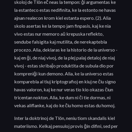
skoloj de Tlön eĉ neas la tempon: ĝi argumentas ke
la estanteco estas nedifinita, ke la estonto ne havas
ajnan realecon krom kiel estanta espero. (2). Alia
skolo asertas ke la tempo jam finpasis, kaj ke nia
vivo estas nur memoro aŭ krepuska reflekto,
sendube falsigita kaj mutilita, de nerekaptebla
procezo. Alia, deklaras ke la historio de la universo -
kaj en ĝi, de niaj vivoj, de la plej palaj detaloj de niaj
vivoj - estas skribaĵo produktita de subula dio por
kompreniĝi kun demono. Alia, ke la universo estas
komparebla al tiuj kriptografioj en kiuj ne ĉiu signo
havas valoron, kaj ke nur veras tio kio okazas ĉiun
tricentan nokton. Alia, ke dum ni ĉi tie dormas, ni
vekas aliflanke, kaj do ke ĉiu homo estas du homoj.
Inter la doktrinoj de Tlön, neniu tiom skandalis kiel
materiismo. Kelkaj pensuloj provis ĝin difini, sed per