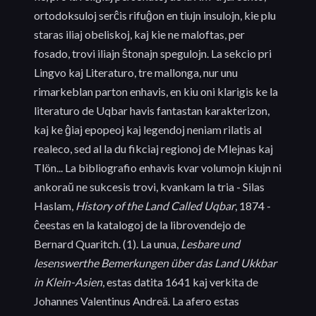
ortodoksuloj serĉis rifuĝon en tiujn insulojn, kie plu
staras iliaj obeliskoj, kaj kie ne maloftas, per
fosado, trovi iliajn ŝtonajn spegulojn. La sekcio pri
Lingvo kaj Literaturo, tre mallonga, nur unu
rimarkeblan parton enhavis, en kiu oni klarigis ke la
literaturo de Uqbar havis fantastan karakterizon,
kaj ke ĝiaj epopeoj kaj legendoj neniam rilatis al
realeco, sed al la du fikciaj regionoj de Mlejnas kaj
Tlön... La bibliografio enhavis kvar volumojn kiujn ni
ankoraŭ ne sukcesis trovi, kvankam la tria - Silas
Haslam,
History of the Land Called Uqbar
, 1874 -
ĉeestas en la katalogoj de la librovendejo de
Bernard Quaritch. (1). La unua,
Lesbare und
lesenswerthe Bemerkungen über das Land Ukkbar
in Klein-Asien
, estas datita 1641 kaj verkita de
Johannes Valentinus Andreä. La afero estas