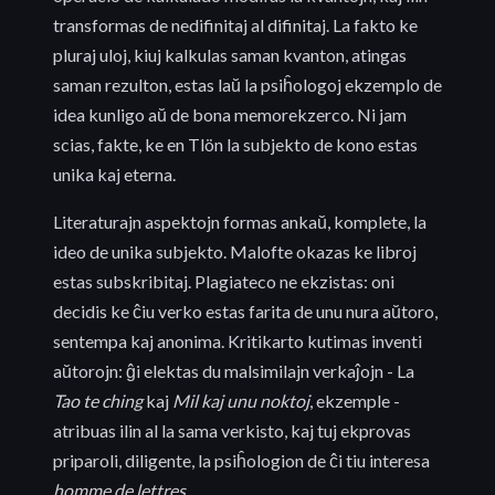
transformas de nedifinitaj al difinitaj. La fakto ke
pluraj uloj, kiuj kalkulas saman kvanton, atingas
saman rezulton, estas laŭ la psiĥologoj ekzemplo de
idea kunligo aŭ de bona memorekzerco. Ni jam
scias, fakte, ke en Tlön la subjekto de kono estas
unika kaj eterna.
Literaturajn aspektojn formas ankaŭ, komplete, la
ideo de unika subjekto. Malofte okazas ke libroj
estas subskribitaj. Plagiateco ne ekzistas: oni
decidis ke ĉiu verko estas farita de unu nura aŭtoro,
sentempa kaj anonima. Kritikarto kutimas inventi
aŭtorojn: ĝi elektas du malsimilajn verkaĵojn - La
Tao te ching
kaj
Mil kaj unu noktoj
, ekzemple -
atribuas ilin al la sama verkisto, kaj tuj ekprovas
priparoli, diligente, la psiĥologion de ĉi tiu interesa
homme de lettres
...