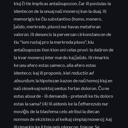
kiuj ĉi tie implicas antaŭsupozon, ĉar ili postulas la
identecon de la unuaj naŭ moneroj kun la duaj. Ili
memorigis ke ĉiu substantivo (homo, monero,
ĵaŭdo, merkredo, pluvo) nur havas metaforan
valoron. Ili denuncis la perversan cirkonstancon de
tiu "iom rustaj pro la merkreda pluvo", kiu
antaŭsupozas tion kion oni celas pruvi: la daŭron de
la kvar moneroj inter mardo kaj ĵaŭdo. Ili rimarkis
ke unu afero estas sameco, alia afero estas
identeco; kaj ili proponis, kiel
reductio ad
absurdum
, la hipotezan kazon de naŭ homoj kiuj en
naŭ sinsekvaj noktoj sentus fortan doloron. Ĉu ne
estus absurde - ili demandis - pretendi ke tiu doloro
estas la sama? (4) Ili aldonis ke la ĉefherezulo nur
moviĝis de la blasfema celo atribui la diecan
normon de ekzisteco al kelkaj simplaj moneroj; kaj
ili rimarkis ke li foje neis plurecon, foje ne. Se