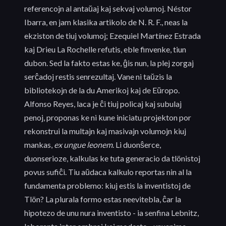
referencojn al antaŭaj kaj sekvaj volumoj. Néstor
Ibarra, en jam klasika artikolo de N. R. F., neas la
ekziston de tiuj volumoj; Ezequiel Martínez Estrada
kaj Drieu La Rochelle refutis, eble finvenke, tiun
dubon. Sed la fakto estas ke, ĝis nun, la plej zorgaj
serĉadoj restis senrezultaj. Vane ni taŭzis la
bibliotekojn de la du Amerikoj kaj de Eŭropo.
Alfonso Reyes, laca je ĉi tiuj policaj kaj subulaj
penoj, proponas ke ni kune iniciatu projekton por
rekonstrui la multajn kaj masivajn volumojn kiuj
mankas,
ex ungue leonem
. Li duonŝerce,
duonserioze, kalkulas ke tuta generacio da tlönistoj
povus sufiĉi. Tiu aŭdaca kalkulo reportas nin al la
fundamenta problemo: kiuj estis la inventistoj de
Tlön? La plurala formo estas neevitebla, ĉar la
hipotezo de unu nura inventisto - ia senfina Lebnitz,