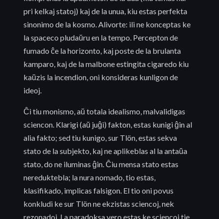
pri kelkaj statoj) kaj de la unua, kiu estas perfekta
sinonimo de la kosmo. Alivorte: ili ne konceptas ke
la spaceco pludaŭru en la tempo. Percepton de
fumado ĉe la horizonto, kaj poste de la brulanta
kamparo, kaj de la malbone estingita cigaredo kiu
kaŭzis la incendion, oni konsideras kunligon de
ideoj.
Ĉi tiu monismo, aŭ totala idealismo, malvalidigas
sciencon. Klarigi (aŭ juĝi) fakton, estas kunigi ĝin al
alia fakto; sed tiu kunigo, sur Tlön, estas sekva
stato de la subjekto, kaj ne aplikeblas al la antaŭa
stato, do ne iluminas ĝin. Ĉiu mensa stato estas
nereduktebla; la nura nomado, tio estas,
klasifikado, implicas falsigon. El tio oni povus
konkludi ke sur Tlön ne ekzistas sciencoj, nek
rezonadoj. La paradoksa vero estas ke sciencoj tie