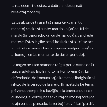
la realecon - tio estas, la daŭron - de tiuj naŭ
rehavitaj moneroj.
Estus absurde (li asertis) imagi ke kvar el tiuj
moneroj ne ekzistis inter mardo kaj ĵaŭdo, tri de
mardo ĝis vendredo, kaj du de mardo ĝis vendrede
matene. Estas logike pensi ke ili ekzistis - eĉ se per
iu sekreta maniero, kies kompreno malpermesiĝas
al homoj - en ĉiu momento de tiuj tri periodoj.
La lingvo de Tlön malbone taŭgis por la difino de ĉi
tiu paradokso; la plejmulto ne komprenis ĝin. La
defendantoj de komuna saĝo komence limigis sin al
rifuzo de la vereco de la afero. Ili ripetadis ke temis
pri vorta trompo, kiu baziĝis je la temerara uzo de
du neologiaj vortoj, ne sankciitaj de uzo kaj foraj de
iu ajn serioza pensado: la verboj "trovi" kaj "perdi",