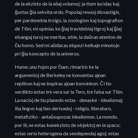
de la ekzisto de la aliaj volumoj: ja tiom lucidas kaj
ĝustas ĝia sekvita ordo. Popolaj revuoj disvastigis,
per pardonebla troigo, la zoologion kaj topografion
de Tlön; mi opinias ke ĝiaj travideblaj tigroj kaj ĝiaj
elsangaj turoj ne meritas, eble, la daŭran atenton de
ĉiu homo. Sed mi aŭdacas elspezi kelkajn minutojn
pri ĝia koncepto de la universo.
Hume, unu fojon por ĉiam, rimarkis ke la
argumentoj de Berkeley ne konsentas ajnan
replikon kaj ne inspiras ajnan konvinkon. Ĉi tiu
verdikto estas tre vera sur la Tero, tre falsa sur Tlön.
La nacioj de tiu planedo estas - denaske - idealismaj;
ilia lingvo kaj ties derivadoj - religio, literaturo,
metafiziko - antaŭsupozas idealismon. La mondo,
por ili, ne estas kunekzisto de objektoj en la spaco;
estas serio heterogena da sendependaj agoj; estas