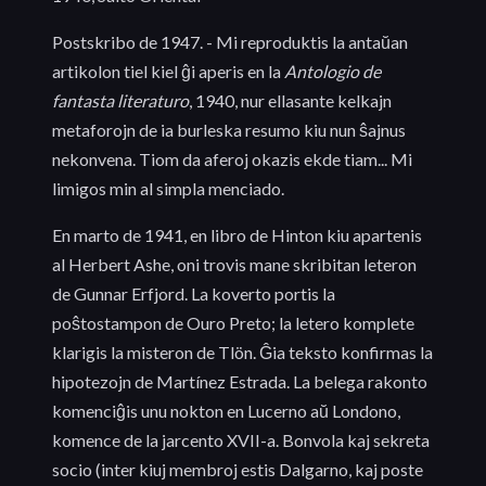
Postskribo de 1947. - Mi reproduktis la antaŭan
artikolon tiel kiel ĝi aperis en la
Antologio de
fantasta literaturo
, 1940, nur ellasante kelkajn
metaforojn de ia burleska resumo kiu nun ŝajnus
nekonvena. Tiom da aferoj okazis ekde tiam... Mi
limigos min al simpla menciado.
En marto de 1941, en libro de Hinton kiu apartenis
al Herbert Ashe, oni trovis mane skribitan leteron
de Gunnar Erfjord. La koverto portis la
poŝtostampon de Ouro Preto; la letero komplete
klarigis la misteron de Tlön. Ĝia teksto konfirmas la
hipotezojn de Martínez Estrada. La belega rakonto
komenciĝis unu nokton en Lucerno aŭ Londono,
komence de la jarcento XVII-a. Bonvola kaj sekreta
socio (inter kiuj membroj estis Dalgarno, kaj poste