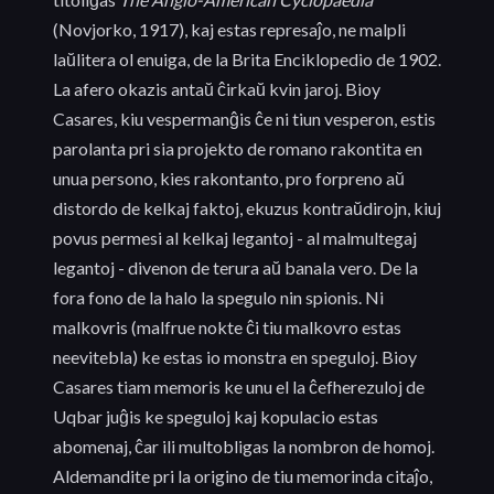
(Novjorko, 1917), kaj estas represaĵo, ne malpli
laŭlitera ol enuiga, de la Brita Enciklopedio de 1902.
La afero okazis antaŭ ĉirkaŭ kvin jaroj. Bioy
Casares, kiu vespermanĝis ĉe ni tiun vesperon, estis
parolanta pri sia projekto de romano rakontita en
unua persono, kies rakontanto, pro forpreno aŭ
distordo de kelkaj faktoj, ekuzus kontraŭdirojn, kiuj
povus permesi al kelkaj legantoj - al malmultegaj
legantoj - divenon de terura aŭ banala vero. De la
fora fono de la halo la spegulo nin spionis. Ni
malkovris (malfrue nokte ĉi tiu malkovro estas
neevitebla) ke estas io monstra en speguloj. Bioy
Casares tiam memoris ke unu el la ĉefherezuloj de
Uqbar juĝis ke speguloj kaj kopulacio estas
abomenaj, ĉar ili multobligas la nombron de homoj.
Aldemandite pri la origino de tiu memorinda citaĵo,