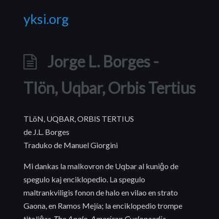
yksi.org
Jorge L. Borges -
Tlön, Uqbar, Orbis Tertius
TLöN, UQBAR, ORBIS TERTIUS
de J.L. Borges
Traduko de Manuel Giorgini
Mi dankas la malkovron de Uqbar al kuniĝo de
spegulo kaj enciklopedio. La spegulo
maltrankviligis fonon de halo en vilao en strato
Gaona, en Ramos Mejía; la enciklopedio trompe
titoliĝas
The Anglo-American Cyclopaedia