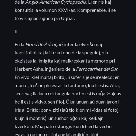
de la
Anglo-American Cyclopaedia
. Li eniris kaj
konsultis la volumon XXVI-an. Kompreneble, li ne
trovis ajnan signon pri Uqbar.
II
En la
Hotel de Adrogué
, inter la elverŝemaj
kaprifolioj kaj la iluzia fono de la speguloj, plu
ekzistas ia limigita kaj malkreskanta memoro pri
Herbert Ashe, inĝeniero de la
Ferrocarriles del Sur
.
En vivo, kiel multaj britoj, li suferis je senrealeco; en
morto, li eĉ ne plu estas la fantomo, kiu li estis. Alta,
senreva; lia laca rektangula barbo estis ruĝa. Ŝajnas
ke li estis vidvo, sen filoj. Ĉiun unuan aŭ duan jaron li
iris al Britio; por viziti (laŭ tio kion mi vidas el fotoj
kiujn li montris) iun sunhorloĝon kaj kelkajn
kverkojn. Mia patro starigis kun li (sed la verbo
estas troa) unu el tiuj anglaj amikiĝoj kiuj