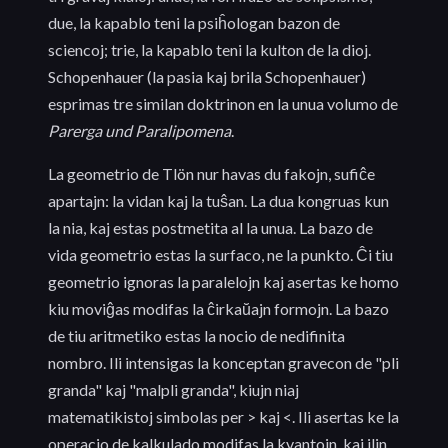
due, la kapablo teni la psiĥologan bazon de
sciencoj; trie, la kapablo teni la kulton de la dioj.
Schopenhauer (la pasia kaj brila Schopenhauer)
esprimas tre similan doktrinon en la unua volumo de
Parerga und Paralipomena
.
La geometrio de Tlön nur havas du fakojn, sufiĉe
apartajn: la vidan kaj la tuŝan. La dua kongruas kun
la nia, kaj estas postmetita al la unua. La bazo de
vida geometrio estas la surfaco, ne la punkto. Ĉi tiu
geometrio ignoras la paralelojn kaj asertas ke homo
kiu moviĝas modifas la ĉirkaŭajn formojn. La bazo
de tiu aritmetiko estas la nocio de nedifinita
nombro. Ili intensigas la konceptan gravecon de "pli
granda" kaj "malpli granda", kiujn niaj
matematikistoj simbolas per > kaj <. Ili asertas ke la
operacio de kalkulado modifas la kvantojn, kaj ilin