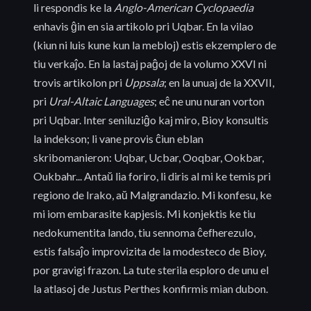
li respondis ke la
Anglo-American Cyclopaedia
enhavis ĝin en sia artikolo pri Uqbar. En la vilao
(kiun ni luis kune kun la mebloj) estis ekzemplero de
tiu verkaĵo. En la lastaj paĝoj de la volumo XXVI ni
trovis artikolon pri
Uppsala
; en la unuaj de la XXVII,
pri
Ural-Altaic Languages
; eĉ ne unu nuran vorton
pri Uqbar. Inter seniluziĝo kaj miro, Bioy konsultis
la indekson; li vane provis ĉiun eblan
skribomanieron: Uqbar, Ucbar, Ooqbar, Ookbar,
Oukbahr... Antaŭ lia foriro, li diris al mi ke temis pri
regiono de Irako, aŭ Malgrandazio. Mi konfesu, ke
mi iom embarasite kapjesis. Mi konjektis ke tiu
nedokumentita lando, tiu sennoma ĉefherezulo,
estis falsaĵo improvizita de la modesteco de Bioy,
por gravigi frazon. La tute sterila esploro de unu el
la atlasoj de Justus Perthes konfirmis mian dubon.