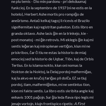
ne plu temis - Dio min pardonu - pri dekduumaj
funkcioj. En la septembro de 1937 (ni ne estis en la
hotelo), Herbert Ashe mortis pro rompiĝo de
aneŭrismo. Antaŭ kelkaj tagoj li ricevis el Brazilo
sigelfermitan kaj registritan paketon. Estis libro en
granda oktavo. Ashe lasis ĝin en la trinkejo, kie -
post monatoj - mi ĝin retrovis. Mi eklegis ĝin kaj mi
sentis leĝeran kaj miroplenan vertiĝon, kiun mi ne
priskribos, ĉar ĉi tiu ne estas la historio de miaj
emocioj sed la historio de Uqbar, Tlön, kaj de Orbis
Tertius. En iu islama nokto, kiun oni nomas la
Nokton de la Noktoj, la ĉielaj pordoj malfermiĝas,
kaj la akvo en kruĉoj fariĝas pli dolĉa. Eĉ se tiuj
pordoj, tiam, malfermiĝintus, mi ne sentintus tion,
kion mi fakte sentis. La libro estis skribita angle kaj
enhavis 1001 paĝojn. Sur ĝia leda flava ripo legis mi
jenajn vortojn, kiujn frontispico ripetis:
A First