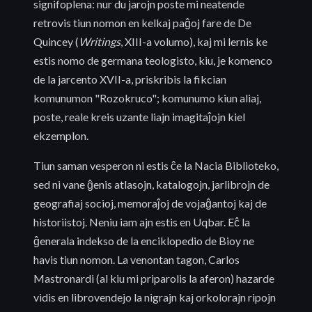
signifoplena: nur du jarojn poste mi neatende
retrovis tiun nomon en kelkaj paĝoj fare de De
Quincey (
Writings
, XIII-a volumo), kaj mi lernis ke
estis nomo de germana teologisto, kiu, je komenco
de la jarcento XVII-a, priskribis la fikcian
komunumon "Rozokruco"; komunumo kiun aliaj,
poste, reale kreis uzante liajn imagitaĵojn kiel
ekzemplon.
Tiun saman vesperon ni estis ĉe la Nacia Biblioteko,
sed ni vane ĝenis atlasojn, katalogojn, jarlibrojn de
geografiaj socioj, memoraĵoj de vojaĝantoj kaj de
historiistoj. Neniu iam ajn estis en Uqbar. Eĉ la
ĝenerala indekso de la enciklopedio de Bioy ne
havis tiun nomon. La venontan tagon, Carlos
Mastronardi (al kiu mi priparolis la aferon) hazarde
vidis en librovendejo la nigrajn kaj orkolorajn ripojn