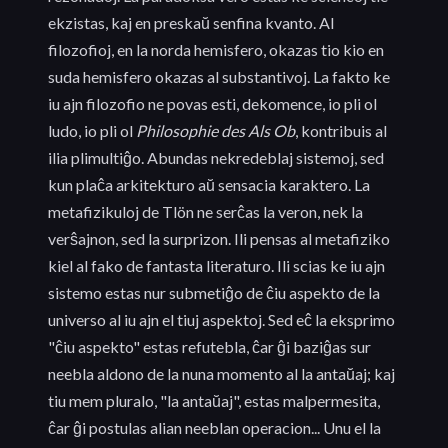
ekzistas, kaj en preskaŭ senfina kvanto. Al
filozofioj, en la norda hemisfero, okazas tio kio en
suda hemisfero okazas al substantivoj. La fakto ke
iu ajn filozofio ne povas esti, dekomence, io pli ol
ludo, io pli ol
Philosophie des Als Ob
, kontribuis al
ilia plimultiĝo. Abundas nekredeblaj sistemoj, sed
kun plaĉa arkitekturo aŭ sensacia karaktero. La
metafizikuloj de Tlön ne serĉas la veron, nek la
verŝajnon, sed la surprizon. Ili pensas al metafiziko
kiel al fako de fantasta literaturo. Ili scias ke iu ajn
sistemo estas nur submetiĝo de ĉiu aspekto de la
universo al iu ajn el tiuj aspektoj. Sed eĉ la eksprimo
"ĉiu aspekto" estas refutebla, ĉar ĝi baziĝas sur
neebla aldono de la nuna momento al la antaŭaj; kaj
tiu mem pluralo, "la antaŭaj", estas malpermesita,
ĉar ĝi postulas alian neeblan operacion... Unu el la