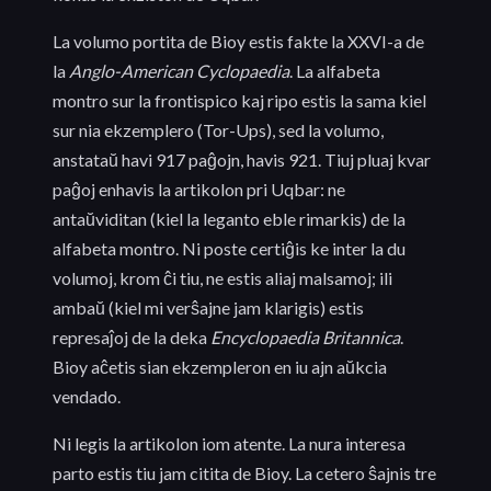
La volumo portita de Bioy estis fakte la XXVI-a de
la
Anglo-American Cyclopaedia
. La alfabeta
montro sur la frontispico kaj ripo estis la sama kiel
sur nia ekzemplero (Tor-Ups), sed la volumo,
anstataŭ havi 917 paĝojn, havis 921. Tiuj pluaj kvar
paĝoj enhavis la artikolon pri Uqbar: ne
antaŭviditan (kiel la leganto eble rimarkis) de la
alfabeta montro. Ni poste certiĝis ke inter la du
volumoj, krom ĉi tiu, ne estis aliaj malsamoj; ili
ambaŭ (kiel mi verŝajne jam klarigis) estis
represaĵoj de la deka
Encyclopaedia Britannica
.
Bioy aĉetis sian ekzempleron en iu ajn aŭkcia
vendado.
Ni legis la artikolon iom atente. La nura interesa
parto estis tiu jam citita de Bioy. La cetero ŝajnis tre