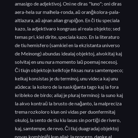
amasigo de adjektivoj. Oni ne diras "luno"; oni diras
aera-hela sur malhela-ronda, aŭ oranĝkolora-pala-
altlazura, aŭ ajnan alian grupiĝon. En ĉi tiu speciala
kazo, la adjektivaro kongruas al reala objekto; sed
temas pri, kiel dirite, speciala kazo. En la literaturo
de tiu hemisfero (samkiel en la ekzistanta universo
de Meinong) abundas idealaj objektoj, alvokitaj kaj
solvitaj en unu nura momento laŭ poemaj necesoj.
Ĉi tiujn objektojn kelkfoje fiksas nura samtempeco;
kelkaj konsistas je du terminoj, unu videca kaj unu
aŭdeca: la koloro de la naskiĝanta tago kaj la fora
kribleko de birdo; aliaj je pluraj terminoj: la suno kaj
la akvo kontraŭ la brusto de naĝanto, la malpreciza
trema rozkoloro kiun oni vidas per duonfermitaj
okuloj, la sento de tiu kiu lasas sin portiĝi de rivero,
kaj, samtempe, de revo. Ĉi tiuj duagradaj objektoj
povas kombiniĝi kun aliaj; la procezo, danke al