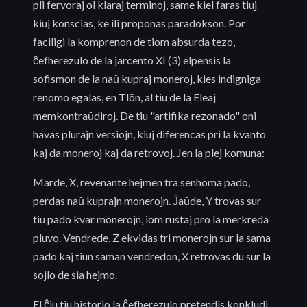
pli fervoraj ol klaraj terminoj, same kiel faras tiuj
kiuj konscias, ke ili proponas paradokson. Por
faciligi la komprenon de tiom absurda tezo,
ĉefherezulo de la jarcento XI (3) elpensis la
sofismon de la naŭ kupraj moneroj, kies indigniga
renomo egalas, en Tlön, al tiu de la Eleaj
memkontraŭdiroj. De tiu "artifika rezonado" oni
havas plurajn versiojn, kiuj diferencas pri la kvanto
kaj da moneroj kaj da retrovoj. Jen la plej komuna:
Marde, X, revenante hejmen tra senhoma pado,
perdas naŭ kuprajn monerojn. Ĵaŭde, Y trovas sur
tiu pado kvar monerojn, iom rustaj pro la merkreda
pluvo. Vendrede, Z ekvidas tri monerojn sur la sama
pado kaj tiun saman vendredon, X retrovas du sur la
sojlo de sia hejmo.
El ĉiu tiu historio la ĉefherezulo pretendis konkludi