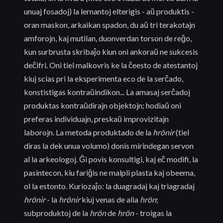
unuaj fosadoj) la lernantoj elterigis - aŭ produktis -
oran maskon, arkaikan spadon, du aŭ tri terakotajn
amforojn, kaj mutilan, duonverdan torson de reĝo,
kun surbrusta skribaĵo kiun oni ankoraŭ ne sukcesis
deĉifri. Oni tiel malkovris ke la ĉeesto de atestantoj
kiuj scias pri la eksperimenta eco de la serĉado,
konstistigas kontraŭindikon... La amasaj serĉadoj
produktas kontraŭdirajn objektojn; hodiaŭ oni
preferas individuajn, preskaŭ improvizitajn
laborojn. La metoda produktado de la
hrönir
(tiel
diras la dek unua volumo) donis mirindegan servon
al la arkeologoj. Ĝi povis konsultigi, kaj eĉ modifi, la
pasintecon, kiu fariĝis ne malpli plasta kaj obeema,
ol la estonto. Kuriozaĵo: la duagradaj kaj triagradaj
hrönir
- la
hrönir
kiuj venas de alia
hrön
;
subproduktoj de la
hrön
de
hrön
- troigas la