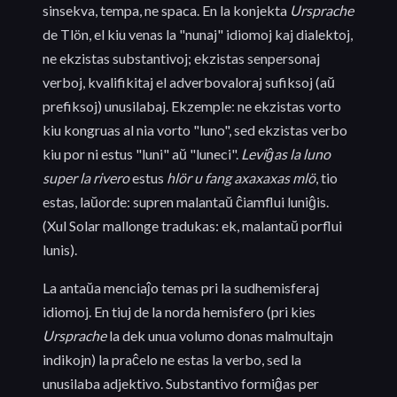
sinsekva, tempa, ne spaca. En la konjekta
Ursprache
de Tlön, el kiu venas la "nunaj" idiomoj kaj dialektoj,
ne ekzistas substantivoj; ekzistas senpersonaj
verboj, kvalifikitaj el adverbovaloraj sufiksoj (aŭ
prefiksoj) unusilabaj. Ekzemple: ne ekzistas vorto
kiu kongruas al nia vorto "luno", sed ekzistas verbo
kiu por ni estus "luni" aŭ "luneci".
Leviĝas la luno
super la rivero
estus
hlör u fang axaxaxas mlö
, tio
estas, laŭorde: supren malantaŭ ĉiamflui luniĝis.
(Xul Solar mallonge tradukas: ek, malantaŭ porflui
lunis).
La antaŭa menciaĵo temas pri la sudhemisferaj
idiomoj. En tiuj de la norda hemisfero (pri kies
Ursprache
la dek unua volumo donas malmultajn
indikojn) la praĉelo ne estas la verbo, sed la
unusilaba adjektivo. Substantivo formiĝas per