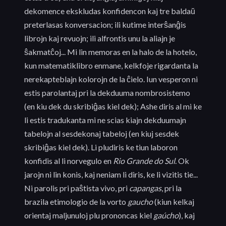
dekomence ekskludas konfidencon kaj tre baldaŭ
preterlasas konversacion; ili kutime interŝanĝis
librojn kaj revuojn; ili alfrontis unu la aliajn je
ŝakmatĉoj... Mi lin memoras en la halo de la hotelo,
kun matematiklibro enmane, kelkfoje rigardanta la
nerekapteblajn kolorojn de la ĉielo. Iun vesperon ni
estis parolantaj pri la dekduuma nombrosistemo
(en kiu dek du skribiĝas kiel dek); Ashe diris al mi ke
li estis tradukanta mi ne scias kiajn dekduumajn
tabelojn al sesdekonaj tabeloj (en kiuj sesdek
skribiĝas kiel dek). Li pludiris ke tiun laboron
konfidis al li norvegulo en
Rio Grande do Sul
. Ok
jarojn ni lin konis, kaj neniam li diris, ke li vizitis tie...
Ni parolis pri paŝtista vivo, pri
capangas
, pri la
brazila etimologio de la vorto
gaucho
(kiun kelkaj
orientaj maljunuloj plu prononcas kiel
gaúcho
), kaj