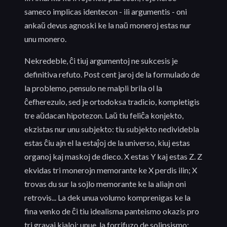
sameco implicas identecon - ili argumentis - oni
ankaŭ devus agnoski ke la naŭ moneroj estas nur
unu monero.
Nekredeble, ĉi tiuj argumentoj ne sukcesis je
definitiva refuto. Post cent jaroj de la formulado de
la problemo, pensulo ne malpli brila ol la
ĉefherezulo, sed je ortodoksa tradicio, kompletigis
tre aŭdacan hipotezon. Laŭ tiu feliĉa konjekto,
ekzistas nur unu subjekto: tiu subjekto nedividebla
estas ĉiu ajn el la estaĵoj de la universo, kiuj estas
organoj kaj maskoj de dieco. X estas Y kaj estas Z. Z
ekvidas tri monerojn memorante ke X perdis ilin; X
trovas du sur la sojlo memorante ke la aliajn oni
retrovis... La dek unua volumo komprenigas ke la
fina venko de ĉi tiu idealisma panteismo okazis pro
tri gravaj kialoj: unue, la forrifuzo de solipsismo;