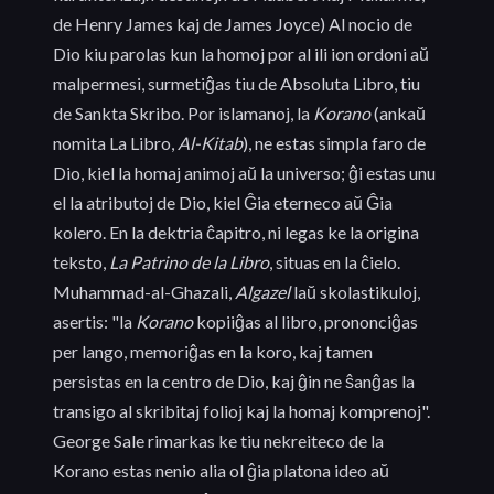
de Henry James kaj de James Joyce) Al nocio de
Dio kiu parolas kun la homoj por al ili ion ordoni aŭ
malpermesi, surmetiĝas tiu de Absoluta Libro, tiu
de Sankta Skribo. Por islamanoj, la
Korano
(ankaŭ
nomita La Libro,
Al-Kitab
), ne estas simpla faro de
Dio, kiel la homaj animoj aŭ la universo; ĝi estas unu
el la atributoj de Dio, kiel Ĝia eterneco aŭ Ĝia
kolero. En la dektria ĉapitro, ni legas ke la origina
teksto,
La Patrino de la Libro
, situas en la ĉielo.
Muhammad-al-Ghazali,
Algazel
laŭ skolastikuloj,
asertis: "la
Korano
kopiiĝas al libro, prononciĝas
per lango, memoriĝas en la koro, kaj tamen
persistas en la centro de Dio, kaj ĝin ne ŝanĝas la
transigo al skribitaj folioj kaj la homaj komprenoj".
George Sale rimarkas ke tiu nekreiteco de la
Korano estas nenio alia ol ĝia platona ideo aŭ