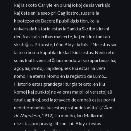
kaj la skoto Carlyle, en pluraj lokoj de sia verkaĵo
kaj ĉefe en la eseo pri Cagliostro, superis la
hipotezon de Bacon; li publikigis tion, ke la
universala historio estas la Sankta Skribo kiun ni
deĉifras kaj skribas malcerte, kaj en kiu ni ankaŭ
skribiĝas. Pli poste, Léon Bloy skribis: "Ne estas sur
la tero homo kapabla deklari kiu li estas. Neniu el ni
scias kial li venis al ĉi tiu mondo, al kio apartenas liaj
agoj, liaj sentoj, liaj ideoj, nek kiu estas lia
vera
nomo, lia eterna Nomo en la registro de Lumo...
Historio estas grandega liturgia teksto, en kiu
komoj kaj punktoj ne valoras malpli ol versetoj aŭ
tutaj ĉapitroj, sed la graveco de ambaŭ estas por ni
nedeterminebla kaj estas profunde kaŝita" (
L'Âme
de Napoléon
, 1912). La mondo, laŭ Mallarmé,
ekzistas por pravigi libron; laŭ Bloy, ni estas