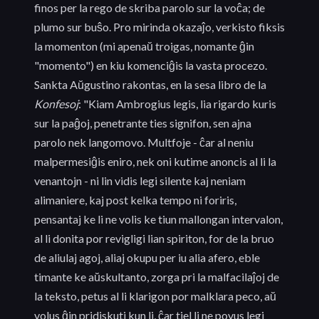
finos per la rego de skriba parolo sur la voĉa; de
plumo sur buŝo. Pro mirinda okazaĵo, verkisto fiksis
la momenton (mi apenaŭ troigas, nomante ĝin
"momento") en kiu komenciĝis la vasta procezo.
Sankta Aŭgustino rakontas, en la sesa libro de la
Konfesoj
: "Kiam Ambrogius legis, lia rigardo kuris
sur la paĝoj, penetrante ties signifon, sen ajna
parolo nek langomovo. Multfoje - ĉar al neniu
malpermesiĝis eniro, nek oni kutime anoncis al li la
venantojn - ni lin vidis legi silente kaj neniam
alimaniere, kaj post kelka tempo ni foriris,
pensantaj ke li ne volis ke tiun mallongan intervalon,
al li donita por revigligi lian spiriton, for de la bruo
de aliulaj agoj, aliaj okupu per iu alia afero, eble
timante ke aŭskultanto, zorga pri la malfacilaĵoj de
la teksto, petus al li klarigon por malklara peco, aŭ
volus ĝin pridiskuti kun li, ĉar tiel li ne povus legi