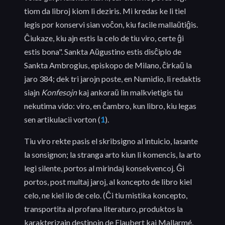
tiom da libroj kiom li deziris. Mi kredas ke li tiel
legis por konservi sian voĉon, kiu facile mallaŭtiĝis.
Ĉiukaze, kiu ajn estis la celo de tiu viro, certe ĝi
estis bona". Sankta Aŭgustino estis disĉiplo de
Sankta Ambrogius, episkopo de Milano, ĉirkaŭ la
jaro 384; dek tri jarojn poste, en Numidio, li redaktis
siajn
Konfesojn
kaj ankoraŭ lin malkvietigis tiu
nekutima vido: viro, en ĉambro, kun libro, kiu legas
sen artikulacii vorton (
1
).
Tiu viro rekte pasis el skribsigno al intuicio, lasante
la sonsignon; la stranga arto kiun li komencis, la arto
legi silente, portos al mirindaj konsekvencoj. Ĝi
portos, post multaj jaroj, al koncepto de libro kiel
celo, ne kiel ilo de celo. (Ĉi tiu mistika koncepto,
transportita al profana literaturo, produktos la
karakterizajn destinojn de Flaubert kaj Mallarmé,