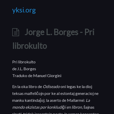
yksi.org
Jorge L. Borges - Pri
librokulto
Pri librokulto
de J.L. Borges
Traduko de Manuel Giorgini
En la oka libro de
Odiseado
oni legas ke la dioj
teksas malfeliĉojn por ke al estontaj generacioj ne
manku kantindaĵoj; la aserto de Mallarmé:
La
mondo ekzistas por konkludiĝi en libron
, ŝajnas
ripeti, tridek jarcentojn poste, la saman koncepton