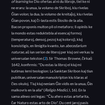
of learning
ke Dio ofertas al ni du librojn, tiel ke ni
ne eraru: la unua, la volumo de Skriboj, kiu rivelas
Ĝian volon; la dua, la volumo de kreitaĵoj, kiu rivelas
Ĝian povon, kaj ĉi-lasta estis ŝlosilo de la alia.
Bacon proponis multon pli ol metaforo; li opiniis ke
la mondo estas reduktebla al esencaj formoj
(temperaturoj, densoj, pezoj kaj koloroj), kiuj
konsistigis, en limigita kvanto, iun
abecedarium
naturae
, aŭ iun serion de literoj per kiuj oni verkas la
universalan tekston (
2
). Sir Thomas Browne, ĉirkaŭ
1642, konfirmis: "Du estas la libroj el kiuj mi
kutimas lerni teologion: La Sanktan Skribon kaj tiun
publikan, universalan manuskripton kiu klaras al
ĉies okuloj. Tiuj kiuj neniam Ĝin vidis en la unua, Ĝin
malkovris en la alia" (
Religio Medici
, I, 16). En la
sama alineo oni legas: "Ĉiu afero estas artefarita,
ĉar Naturo estas arto de Dio". Du cent jaroj pasis