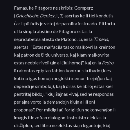
Famas, ke Pitagoro ne skribis; Gomperz
(
Griechische Denker
, I, 3) asertas ke li tiel kondutis
ĉar li pli fidis je virtoj de parolita instruado. Pli forta
ol la simpla abstino de Pitagoro estas la
nepridubebla atesto de Platono. Li, en la
Timeus
,
asertas: "Estas malfacila tasko malkovri la kreinton
kaj patron de ĉi tiu universo, kaj kiam malkovrita,
estas neeble riveli ĝin al ĉiuj homoj", kaj en la
Fedro
,
li rakontas egiptan fablon kontraŭ skribado (kies
kutimo igas homojn neglekti memor-trejniĝon kaj
dependi je simboloj), kaj li diras ke libroj estas kiel
pentritaj bildoj, "kiuj ŝajnas vivaj, sed ne respondas
per ajna vorto la demandojn kiujn al ili oni
proponas". Por mildigi aŭ forigi tiun nekonvenaĵon li
imagis filozofian dialogon. Instruisto elektas la
disĉiplon, sed libro ne elektas siajn legantojn, kiuj