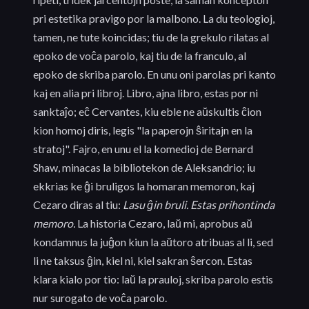
pri estetika pravigo por la malbono. La du teologioj,
tamen, ne tute koincidas; tiu de la grekulo rilatas al
epoko de voĉa parolo, kaj tiu de la franculo, al
epoko de skriba parolo. En unu oni parolas pri kanto
kaj en alia pri libroj. Libro, ajna libro, estas por ni
sanktaĵo; eĉ Cervantes, kiu eble ne aŭskultis ĉion
kion homoj diris, legis "la paperojn ŝiritajn en la
stratoj". Fajro, en unu el la komedioj de Bernard
Shaw, minacas la bibliotekon de Aleksandrio; iu
ekkrias ke ĝi bruligos la homaran memoron, kaj
Cezaro diras al tiu:
Lasu ĝin bruli. Estas prihontinda
memoro.
La historia Cezaro, laŭ mi, aprobus aŭ
kondamnus la juĝon kiun la aŭtoro atribuas al li, sed
li ne taksus ĝin, kiel ni, kiel sakran ŝercon. Estas
klara kialo por tio: laŭ la prauloj, skriba parolo estis
nur surogato de voĉa parolo.