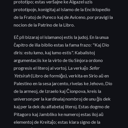
prototipo; estas verŝajne ke Algazel uzis
prototipojn, konigitaj al Islamo de la Enciklopedio
de la Fratoj de Pureco kaj de Aviceno, por pravigi la
nocion de la Patrino de la Libro.
Eĉ pli bizaraj ol islamanoj estis la judoj. En la unua
ĉapitro de ilia biblio estas la fama frazo: "Kaj Dio
diris: estu lumo, kaj lumo estis". Kabalistoj
argumentaciis ke la virto de tiu Sinjora ordono
progresis el literoj al vortoj. La verkaĵo
Sefer
Yetsirah
(Libro de formiĝo), verkita en Sirio aŭ en
Palestino en la sesa jarcento, rivelas ke Jehovo, Dio
de la armeoj, de Izraelo kaj Ĉionpova, kreis la
universon per la kardinalaj nombroj de unu ĝis dek
kaj per la dek du alfabetaj literoj. Estas dogmo de
Pitagoro kaj Jambliko ke numeroj estas iloj aŭ
elementoj de Kreitaĵo; estas klara signo de la