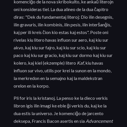
komenciĝo de la nova skribokulto, ke ankaŭ literojn
oni konsideras tiel. La dua alineo de la dua ĉapitro
diras: "Dek du fundamentaj literoj: Dio ilin desegnis,
ilin gravuris, ilin kombinis, ilin pesis, ilin interŝanĝis,
kaj per ili kreis ĉion kio estas kaj estos". Poste oni
rivelas kiu litero havas influon sur aero, kaj kiu sur
akvo, kaj kiu sur fajro, kaj kiu sur scio, kaj kiu sur
paco kaj kiu sur gracio, kaj kiu sur dormo kaj kiu sur
kolero, kaj kiel (ekzemple) litero
Kaf
, kiu havas
influon sur vivo, utilis por krei la sunon en la mondo,
la merkredon en la semajno kaj la maldekstran
orelon en la korpo.
Pli for iris la kristanoj. La penso ke la dieco verkis
libron igis ilin imagi ke eble ĝi verkis du, kaj ke la
dua estis la universo. Je komenciĝo de jarcento
deksepa, Francis Bacon asertis en sia
Advancement