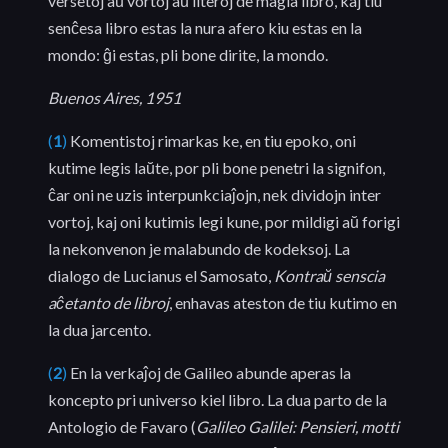
versetoj aŭ vortoj aŭ literoj de magia libro, kaj tiu
senĉesa libro estas la nura afero kiu estas en la
mondo: ĝi estas, pli bone dirite, la mondo.
Buenos Aires, 1951
(
1
)
Komentistoj rimarkas ke, en tiu epoko, oni
kutime legis laŭte, por pli bone penetri la signifon,
ĉar oni ne uzis interpunkciaĵojn, nek dividojn inter
vortoj, kaj oni kutimis legi kune, por mildigi aŭ forigi
la nekonvenon je malabundo de kodeksoj. La
dialogo de Lucianus el Samosato,
Kontraŭ senscia
aĉetanto de libroj
, enhavas ateston de tiu kutimo en
la dua jarcento.
(
2
)
En la verkaĵoj de Galileo abunde aperas la
koncepto pri universo kiel libro. La dua parto de la
Antologio de Favaro (
Galileo Galilei:
Pensieri, motti