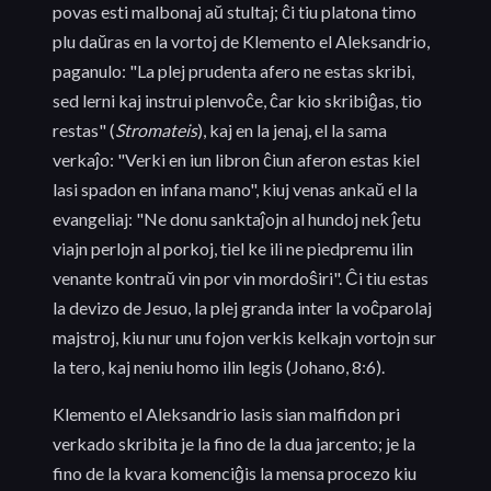
povas esti malbonaj aŭ stultaj; ĉi tiu platona timo
plu daŭras en la vortoj de Klemento el Aleksandrio,
paganulo: "La plej prudenta afero ne estas skribi,
sed lerni kaj instrui plenvoĉe, ĉar kio skribiĝas, tio
restas" (
Stromateis
), kaj en la jenaj, el la sama
verkaĵo: "Verki en iun libron ĉiun aferon estas kiel
lasi spadon en infana mano", kiuj venas ankaŭ el la
evangeliaj: "Ne donu sanktaĵojn al hundoj nek ĵetu
viajn perlojn al porkoj, tiel ke ili ne piedpremu ilin
venante kontraŭ vin por vin mordoŝiri". Ĉi tiu estas
la devizo de Jesuo, la plej granda inter la voĉparolaj
majstroj, kiu nur unu fojon verkis kelkajn vortojn sur
la tero, kaj neniu homo ilin legis (Johano, 8:6).
Klemento el Aleksandrio lasis sian malfidon pri
verkado skribita je la fino de la dua jarcento; je la
fino de la kvara komenciĝis la mensa procezo kiu